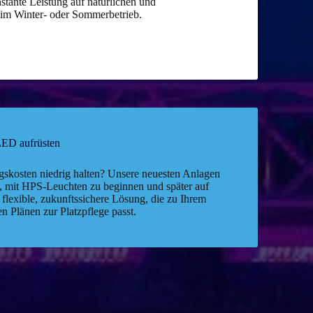
nstante Leistung auf natürlichen und
 im Winter- oder Sommerbetrieb.
 LED aufrüsten
skosten niedrig halten? Unsere neuesten Anlagen
t, mit HPS-Leuchten zu beginnen und später auf
 flexible, zukunftssichere Lösung, die zu Ihrem
en Plänen zur Platzpflege passt.