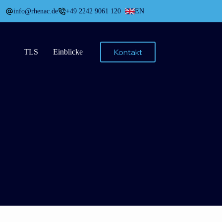
info@rhenac.de
+49 2242 9061 120
EN
Kontakt
TLS
Einblicke