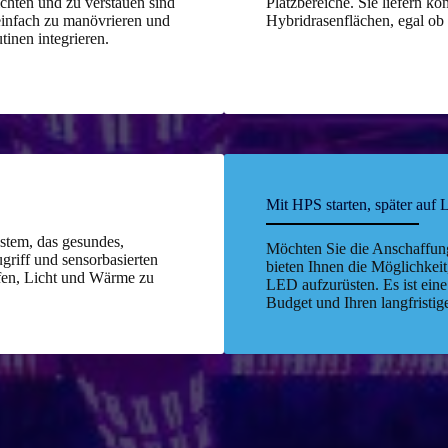
ichten und zu verstauen sind
Platzbereiche. Sie liefern ko
einfach zu manövrieren und
Hybridrasenflächen, egal ob
tinen integrieren.
Mit HPS starten, später auf
tem, das gesundes,
Möchten Sie die Anschaffung
griff und sensorbasierten
bieten Ihnen die Möglichkei
lfen, Licht und Wärme zu
LED aufzurüsten. Es ist eine
Budget und Ihren langfristig